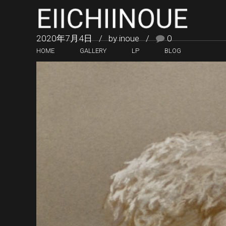
2020年7月4日
by inoue
0
HOME
GALLERY
LP
BLOG